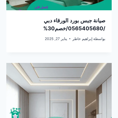
صيانة جبس بورد الورقاء دبي
/0565405680/خصم30%
بواسطة
إبراهيم خاطر
يناير 27, 2025