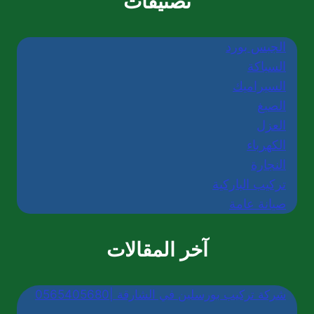
تصنيفات
الجبس بورد
السباكة
السيراميك
الصبغ
العزل
الكهرباء
النجارة
تركيب الباركية
صيانة عامة
آخر المقالات
شركة تركيب بورسلين في الشارقة |0565405680