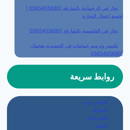
نجار في الرحمانية بالشارقة |0565405680 |
لجميع اعمال النجارة
نجار في القاسمية بالشارقة |0565405680
تكسير وترميم حمامات في الحميدية بعجمان
|0565405680
روابط سريعة
الجبس بورد
السباكة
السيراميك
الصبغ