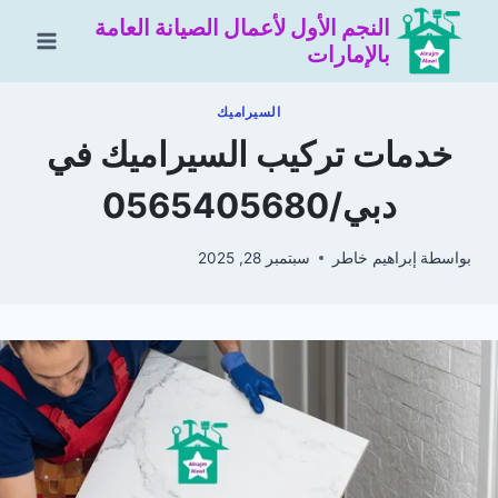
لتجاوز
النجم الأول لأعمال الصيانة العامة
لى
بالإمارات
لمحتوى
السيراميك
خدمات تركيب السيراميك في
دبي/0565405680
بواسطة
إبراهيم خاطر
سبتمبر 28, 2025