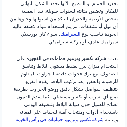
تجديد الحمام أو المطبخ، لأنها تحدد الشكل النهائي
للمكان وتضمن متانته لسنوات طويلة. تبدأ العملية
بفحص الأرضية والجدران للتأكد من استوائها وخلوها من
أي ميل أو تشققات، ثم يتم استخدام مواد لاصقة عالية
الجودة تناسب نوع
السيراميك
، سواء كان بورسلان،
سيراميك عادي، أو باركيه سيراميكي.
تعتمد
شركة تكسير وترميم حمامات في الفجيرة
على
استخدام ميزان ليزر لضبط مستوى البلاط وتناسق
الصفوف، مع ترك فجوات دقيقة للجراوت المقاوم
للرطوبة والعفن. بعد تركيب البلاط، يقوم الفريق
بتنظيف الفواصل بشكل دقيق ووضع الجراوت بطريقة
تمنع أي تسرب أو تكسر مستقبلي. كما يقدم الفنيون
نصائح للعميل حول صيانة البلاط وتنظيفه اليومي
باستخدام أدوات ومنتجات آمنة للحفاظ على لمعانه
ومتانته.
شركة تكسير وترميم حمامات في رأس الخيمة