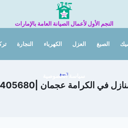
النجم الأول لأعمال الصيانة العامة بالإمارات
يك
الصبغ
العزل
الكهرباء
النجارة
ترك
الصبغ
سياسة الخصوصية
زل في الكرامة عجمان |0565405680