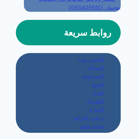
بعجمان |0565405680
روابط سريعة
الجبس بورد
السباكة
السيراميك
الصبغ
العزل
الكهرباء
النجارة
تركيب الباركية
صيانة عامة