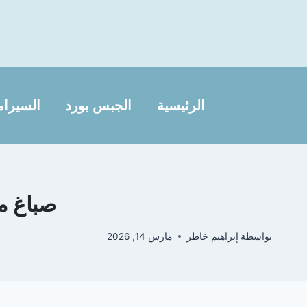
لتجاوز
لى
لمحتوى
الرئيسية
الجبس بورد
السيرام
صباغ منا
بواسطة
إبراهيم خاطر
مارس 14, 2026