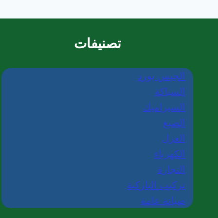
بعجمان
|0565405680
تصنيفات
الجبس بورد
السباكة
السيراميك
الصبغ
العزل
الكهرباء
النجارة
تركيب الباركية
صيانة عامة