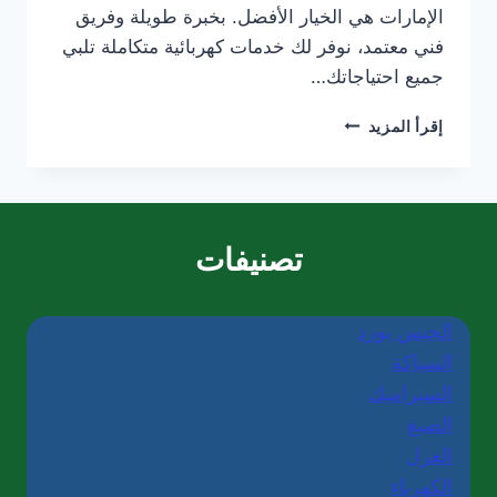
الإمارات هي الخيار الأفضل. بخبرة طويلة وفريق
فني معتمد، نوفر لك خدمات كهربائية متكاملة تلبي
جميع احتياجاتك…
كهربائي
إقرأ المزيد
منازل
في
أم
القيوين/0565405680
تصنيفات
الجبس بورد
السباكة
السيراميك
الصبغ
العزل
الكهرباء