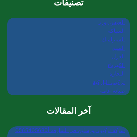
تصنيفات
النجارة
الجبس بورد
السباكة
السيراميك
الصبغ
العزل
الكهرباء
النجارة
تركيب الباركية
صيانة عامة
آخر المقالات
شركة تركيب بورسلين في الشارقة |0565405680