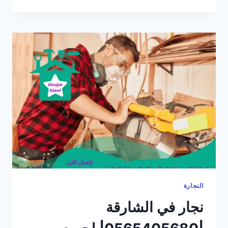
في
الرحمانية
بالشارقة
|0565405680
|
لجميع
اعمال
النجارة
النجارة
نجار في الشارقة