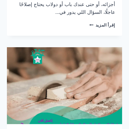
أجزائه، أو حتى عندك باب أو دولاب يحتاج إصلاحًا
عاجلًا، السؤال اللي يدور في…
نجار
إقرأ المزيد
في
مويلح
بالشارقة
|0565405680