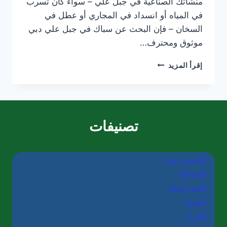
منشأتك الصناعية في جبل علي – سواء كان تسرب
في المياه أو انسداد في المجاري أو عطل في
السخان – فإن البحث عن سباك في جبل علي دبي
موثوق ومحترف…
سباك
إقرأ المزيد
في
جبل
علي
دبي/0565405680/
خصم30%
تصنيفات
الجبس بورد
السباكة
السيراميك
الصبغ
العزل