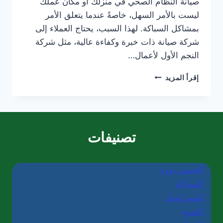
صيانة النظام الصحي في منزلك أو مكان عملك
ليست بالأمر السهل، خاصةً عندما يتعلق الأمر
بمشاكل السباكة. لهذا السبب، يحتاج العملاء إلى
شركة صيانة ذات خبرة وكفاءة عالية، مثل شركة
النجم الأول لأعمال…
أفضل
إقرأ المزيد
سباك
في
الشارقة/0565405680/
خصم30%
تصنيفات
الجبس بورد
السباكة
السيراميك
الصبغ