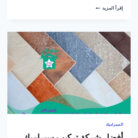
تركيب
إقرأ المزيد
سيراميك
في
دبي/0565405680
السيراميك
أفضل شركة تركيب سيراميك