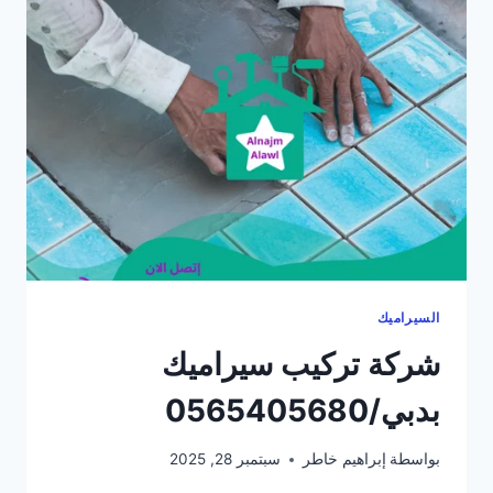
دبي/0565405680
السيراميك
شركة تركيب سيراميك
بدبي/0565405680
بواسطة
إبراهيم خاطر
سبتمبر 28, 2025