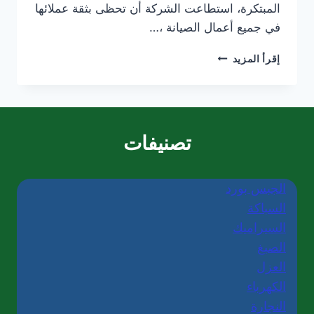
المبتكرة، استطاعت الشركة أن تحظى بثقة عملائها
في جميع أعمال الصيانة ،…
شركة
إقرأ المزيد
تركيب
سيراميك
في
دبي-0565405680-
خصم30%
تصنيفات
الجبس بورد
السباكة
السيراميك
الصبغ
العزل
الكهرباء
النجارة