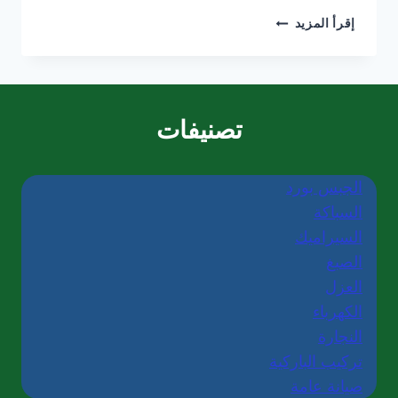
خدمات
إقرأ المزيد
تركيب
السيراميك
في
دبي/0565405680
تصنيفات
الجبس بورد
السباكة
السيراميك
الصبغ
العزل
الكهرباء
النجارة
تركيب الباركية
صيانة عامة