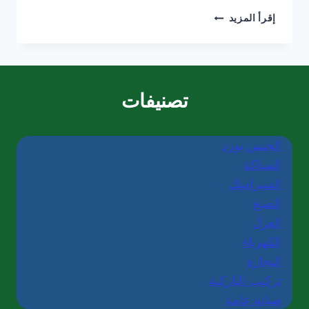
خدمات
إقرأ المزيد
تركيب
السيراميك
في
دبي/0565405680
تصنيفات
الجبس بورد
السباكة
السيراميك
الصبغ
العزل
الكهرباء
النجارة
تركيب الباركية
صيانة عامة