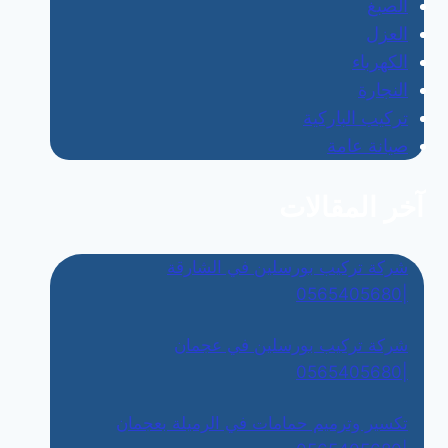
الصبغ
العزل
الكهرباء
النجارة
تركيب الباركية
صيانة عامة
آخر المقالات
شركة تركيب بورسلين في الشارقة
|0565405680
شركة تركيب بورسلين في عجمان
|0565405680
تكسير وترميم حمامات في الرميلة بعجمان