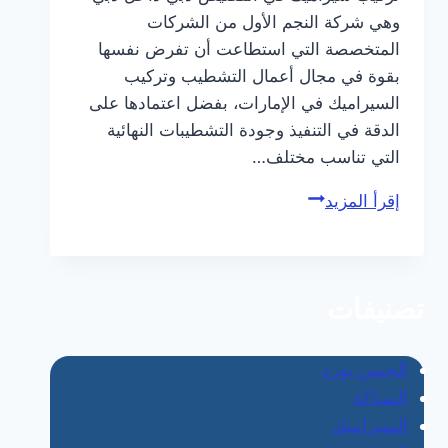
وهي شركة النجم الأول من الشركات
المتخصصة التي استطاعت أن تفرض نفسها
بقوة في مجال أعمال التشطيب وتركيب
السيراميك في الإمارات، بفضل اعتمادها على
الدقة في التنفيذ وجودة التشطيبات النهائية
التي تناسب مختلف…
أفضل
إقرأ المزيد
شركة
تركيب
سيراميك
تصنيفات
في
القصيص
دبي/0565405680/
الجبس بورد
خصم30%
السباكة
السيراميك