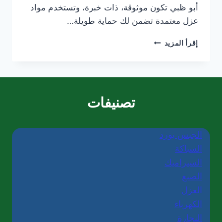
أبو ظبي تكون موثوقة، ذات خبرة، وتستخدم مواد
عزل معتمدة تضمن لك حماية طويلة…
شركة
إقرأ المزيد
عزل
أسطح
في
أبو
ظبي
تصنيفات
|0565405680
الجبس بورد
السباكة
السيراميك
الصبغ
العزل
الكهرباء
النجارة