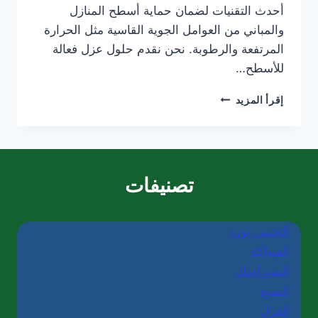
أحدث التقنيات لضمان حماية أسطح المنازل
والمباني من العوامل الجوية القاسية مثل الحرارة
المرتفعة والرطوبة. نحن نقدم حلول عزل فعالة
للأسطح…
شركة
إقرأ المزيد
عزل
أسطح
في
العين/0565405680
تصنيفات
الجبس بورد
السباكة
السيراميك
الصبغ
العزل