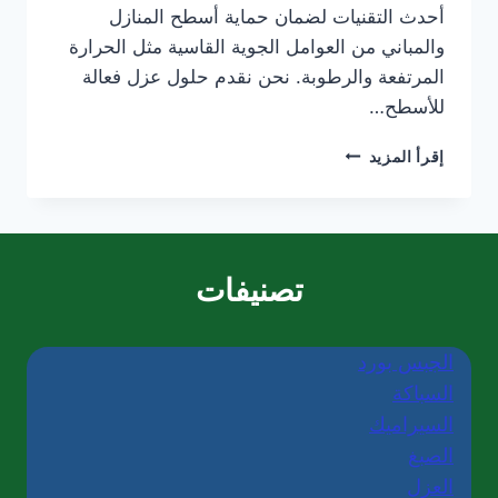
أحدث التقنيات لضمان حماية أسطح المنازل
والمباني من العوامل الجوية القاسية مثل الحرارة
المرتفعة والرطوبة. نحن نقدم حلول عزل فعالة
للأسطح…
شركة
إقرأ المزيد
عزل
أسطح
في
العين/0565405680
تصنيفات
الجبس بورد
السباكة
السيراميك
الصبغ
العزل