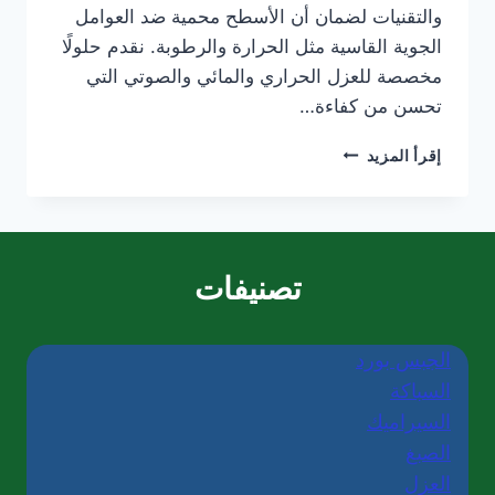
والتقنيات لضمان أن الأسطح محمية ضد العوامل
الجوية القاسية مثل الحرارة والرطوبة. نقدم حلولًا
مخصصة للعزل الحراري والمائي والصوتي التي
تحسن من كفاءة…
شركة
إقرأ المزيد
عزل
أسطح
في
رأس
الخيمة/0565405680
تصنيفات
الجبس بورد
السباكة
السيراميك
الصبغ
العزل