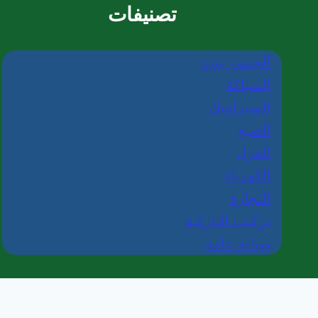
تصنيفات
الجبس بورد
السباكة
السيراميك
الصبغ
العزل
الكهرباء
النجارة
تركيب الباركية
صيانة عامة