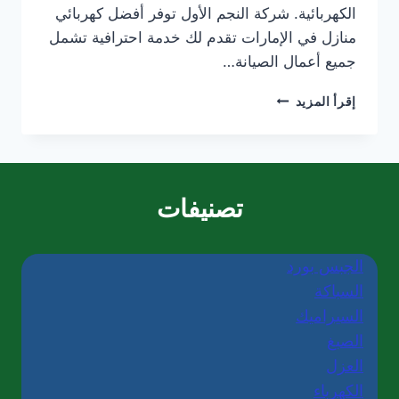
الكهربائية. شركة النجم الأول توفر أفضل كهربائي
منازل في الإمارات تقدم لك خدمة احترافية تشمل
جميع أعمال الصيانة…
كهربائي
إقرأ المزيد
منازل
في
الفجيرة/0565405680
تصنيفات
الجبس بورد
السباكة
السيراميك
الصبغ
العزل
الكهرباء