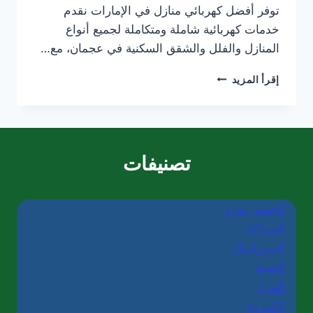
توفر أفضل كهربائي منازل في الإمارات نقدم
خدمات كهربائية شاملة ومتكاملة لجميع أنواع
المنازل والفلل والشقق السكنية في عجمان، مع…
كهربائي
إقرأ المزيد
منازل
في
عجمان/0565405680
تصنيفات
الجبس بورد
السباكة
السيراميك
الصبغ
العزل
الكهرباء