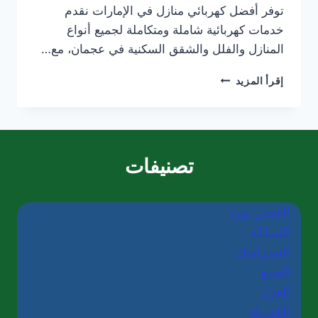
توفر أفضل كهربائي منازل في الإمارات نقدم
خدمات كهربائية شاملة ومتكاملة لجميع أنواع
المنازل والفلل والشقق السكنية في عجمان، مع…
كهربائي
إقرأ المزيد
منازل
في
عجمان/0565405680
تصنيفات
الجبس بورد
السباكة
السيراميك
الصبغ
العزل
الكهرباء