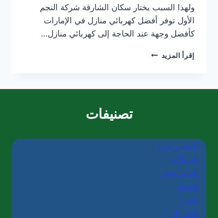
ولهذا السبب يختار سكان الشارقة شركة النجم
الأول توفر أفضل كهربائي منازل في الإمارات
كأفضل وجهة عند الحاجة إلى كهربائي منازل…
كهربائي
إقرأ المزيد
منازل
في
الشارقة/0565405680
تصنيفات
الجبس بورد
السباكة
السيراميك
الصبغ
العزل
الكهرباء