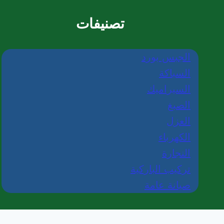
تصنيفات
الجبس بورد
السباكة
السيراميك
الصبغ
العزل
الكهرباء
النجارة
تركيب الباركية
صيانة عامة