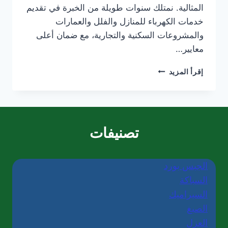
المثالية. نمتلك سنوات طويلة من الخبرة في تقديم
خدمات الكهرباء للمنازل والفلل والعمارات
والمشروعات السكنية والتجارية، مع ضمان أعلى
معايير…
كهربائي
إقرأ المزيد
منازل
في
العين/0565405680
تصنيفات
الجبس بورد
السباكة
السيراميك
الصبغ
العزل