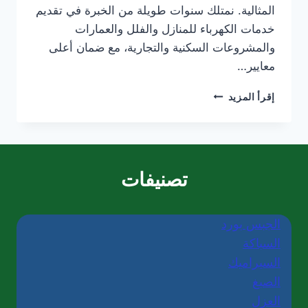
المثالية. نمتلك سنوات طويلة من الخبرة في تقديم
خدمات الكهرباء للمنازل والفلل والعمارات
والمشروعات السكنية والتجارية، مع ضمان أعلى
معايير…
كهربائي
إقرأ المزيد
منازل
في
العين/0565405680
تصنيفات
الجبس بورد
السباكة
السيراميك
الصبغ
العزل