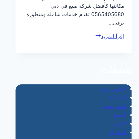
مكانتها كأفضل شركة صبغ في دبي
0565405680 تقدم خدمات شاملة ومتطورة
ترقى…
شركة
إقرأ المزيد
صبغ
في
دبي/0565405680
تصنيفات
الجبس بورد
السباكة
السيراميك
الصبغ
العزل
الكهرباء