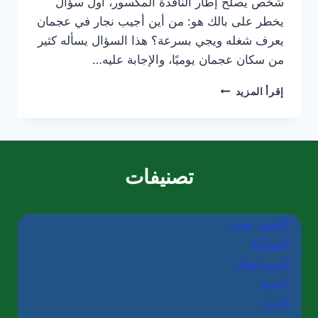
شخص يصلح إطار النافذة المكسور، أول سؤال
يخطر على بالك هو: من أين أجيب نجار في عجمان
يعرف شغله ويجي بسرعة؟ هذا السؤال يسأله كثير
من سكان عجمان يوميًا، والإجابة عليه…
نجار
إقرأ المزيد
في
عجمان
|0565405680
|
تصليح
تصنيفات
أبواب
في
عجمان
الجبس بورد
السباكة
السيراميك
الصبغ
العزل