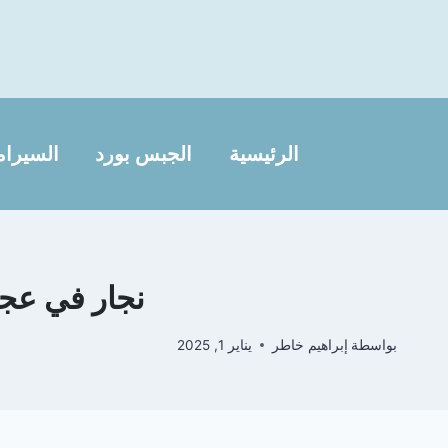
لتجاوز
لى
لمحتوى
الرئيسية
الجبس بورد
السيرام
نجار في عجمان |0565405680 |تصليح
بواسطة
إبراهيم خاطر
يناير 1, 2025