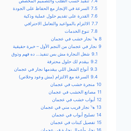
7.4
تنفيذ حسب الطلب والتصميم المخصص
7.5
السرعة في الإنجاز مع الحفاظ على الجودة
7.6
القدرة على تقديم حلول عملية وذكية
7.7
الالتزام بالمواعيد والتعامل الاحترافي
7.8
تنوع الخدمات
8
🪚 نجار خشب في عجمان
9
نجار في عجمان من النجم الأول – خبرة حقيقية
9.1
شغل النجارة مش بس تنفيذ… ده فهم وذوق
9.2
بيقدم لك حلول محترفة
9.3
أنواع الشغل اللي بيقدمها نجار في عجمان
9.4
السرعة مع الالتزام (مش وعود وخلاص)
10
منجرة خشب في عجمان
11
مصانع الخشب في عجمان
12
أبواب خشب في عجمان
13
🪚 نجار قريب مني في عجمان
14
تصليح أبواب في عجمان
15
تفصيل كبتات في عجمان
16
نجار وأعمال نجارة في عجمان