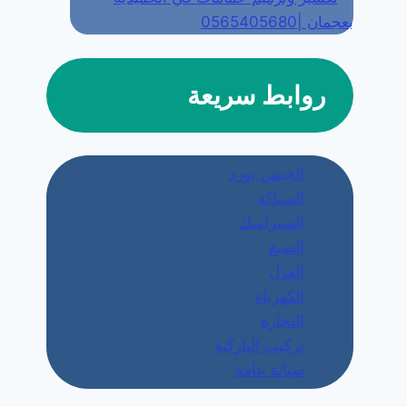
بعجمان |0565405680
روابط سريعة
الجبس بورد
السباكة
السيراميك
الصبغ
العزل
الكهرباء
النجارة
تركيب الباركية
صيانة عامة